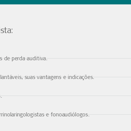
sta:
s de perda auditiva.
antáveis, suas vantagens e indicações.
.
rrinolaringologistas e fonoaudiólogos.