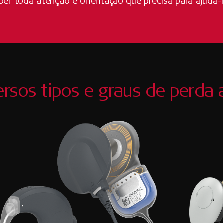
er toda atenção e orientação que precisa para ajudá-l
ersos tipos e graus de perda 