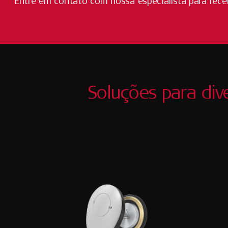
Entre em contato com nossa especialista para receb
Soluções para div