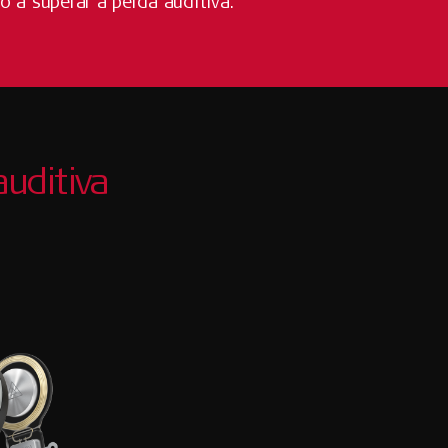
o a superar a perda auditiva.
auditiva