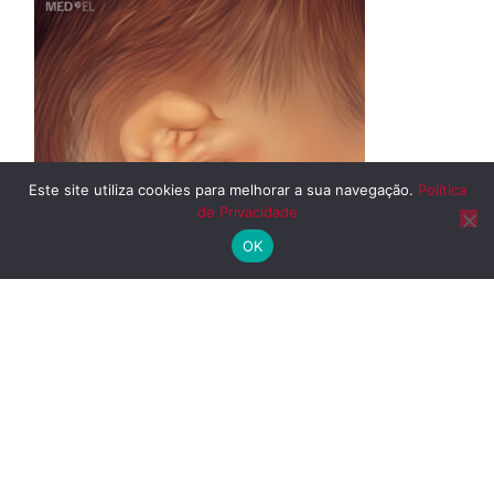
Este site utiliza cookies para melhorar a sua navegação.
Política
de Privacidade
OK
A orelha é parcialmente afetada, principalmente a
parte superior. O canal auditivo é estreito ou até
mesmo ausente (atresia), o que pode causar perda
auditiva.